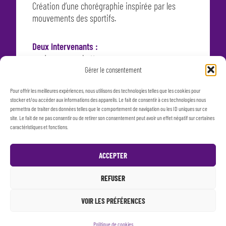
Création d’une chorégraphie inspirée par les
mouvements des sportifs.
Deux intervenants :
un danseur, un batteur.
Gérer le consentement
Nous contacter
Pour offrir les meilleures expériences, nous utilisons des technologies telles que les cookies pour
stocker et/ou accéder aux informations des appareils. Le fait de consentir à ces technologies nous
permettra de traiter des données telles que le comportement de navigation ou les ID uniques sur ce
site. Le fait de ne pas consentir ou de retirer son consentement peut avoir un effet négatif sur certaines
caractéristiques et fonctions.
PIERRE, LE LOUP… ET LA
ACCEPTER
PETITE FILLE QUI VOULAIT
REFUSER
DES HISTOIRES
VOIR LES PRÉFÉRENCES
ATELIERS À DESTINATION DES 6-14 ANS
En savoir plus sur le spectacle
Politique de cookies