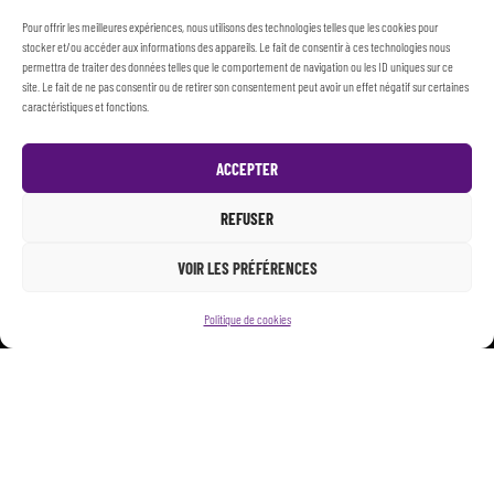
Pour offrir les meilleures expériences, nous utilisons des technologies telles que les cookies pour
stocker et/ou accéder aux informations des appareils. Le fait de consentir à ces technologies nous
permettra de traiter des données telles que le comportement de navigation ou les ID uniques sur ce
site. Le fait de ne pas consentir ou de retirer son consentement peut avoir un effet négatif sur certaines
caractéristiques et fonctions.
ACCEPTER
REFUSER
VOIR LES PRÉFÉRENCES
Politique de cookies