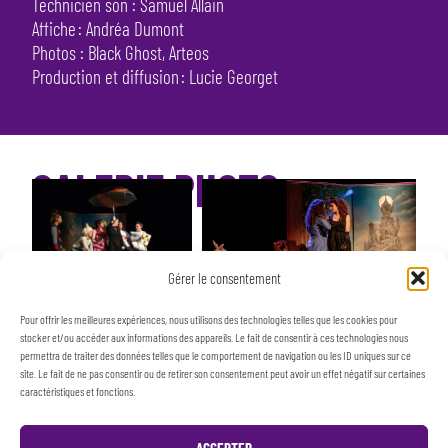
Technicien son : Samuel Allain
Affiche : Andréa Dumont
Photos : Black Ghost, Arteos
Production et diffusion : Lucie Georget
GALERIE PHOTO
Gérer le consentement
Pour offrir les meilleures expériences, nous utilisons des technologies telles que les cookies pour
stocker et/ou accéder aux informations des appareils. Le fait de consentir à ces technologies nous
permettra de traiter des données telles que le comportement de navigation ou les ID uniques sur ce
site. Le fait de ne pas consentir ou de retirer son consentement peut avoir un effet négatif sur certaines
caractéristiques et fonctions.
ACCEPTER