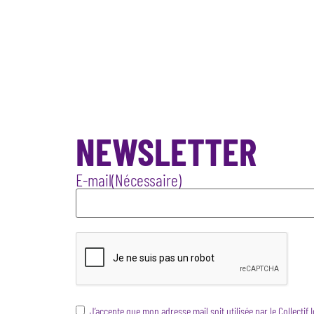
NEWSLETTER
E-mail
(Nécessaire)
CAPTCHA
RGPD
(Nécessaire)
J’accepte que mon adresse mail soit utilisée par le Collectif 