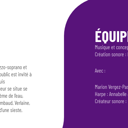
ÉQUIP
Musique et conce
Création sonore :
zzo-soprano et
Avec :
public est invité à
uis
Marion Vergez-Pa
teur se situe se
Harpe : Annabelle 
me de l’eau,
Créateur sonore 
imbaud, Verlaine,
d’une sieste,